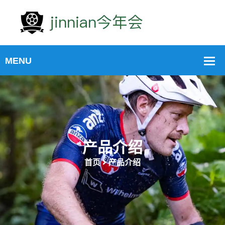
产品介绍
首页
产品介绍